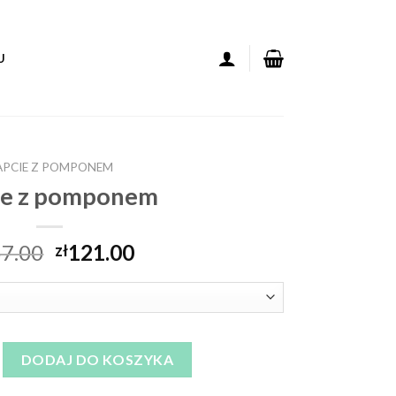
U
APCIE Z POMPONEM
ie z pomponem
7.00
121.00
zł
 pomponem
DODAJ DO KOSZYKA