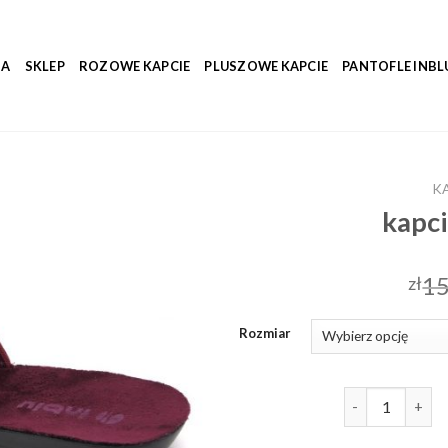
NA
SKLEP
ROZOWE KAPCIE
PLUSZOWE KAPCIE
PANTOFLE INBL
K
kapc
15
zł
Rozmiar
ilość kapcie z