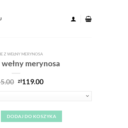
U
IE Z WEŁNY MERYNOSA
z wełny merynosa
5.00
119.00
zł
wełny merynosa
DODAJ DO KOSZYKA