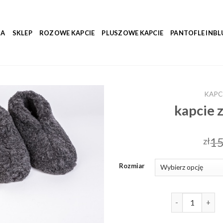
NA
SKLEP
ROZOWE KAPCIE
PLUSZOWE KAPCIE
PANTOFLE INBL
KAPC
kapcie 
15
zł
Rozmiar
ilość kapcie z 