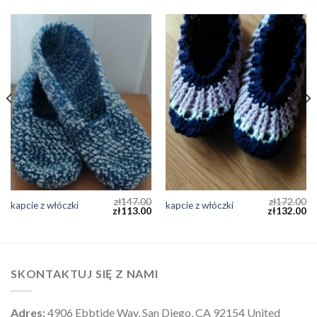
zł
147.00
zł
172.00
kapcie z włóczki
kapcie z włóczki
zł
113.00
zł
132.00
SKONTAKTUJ SIĘ Z NAMI
Adres:
4906 Ebbtide Way, San Diego, CA 92154 United