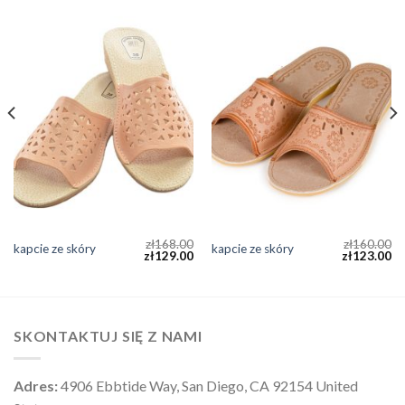
zł
168.00
zł
160.00
kapcie ze skóry
kapcie ze skóry
zł
129.00
zł
123.00
SKONTAKTUJ SIĘ Z NAMI
Adres:
4906 Ebbtide Way, San Diego, CA 92154 United