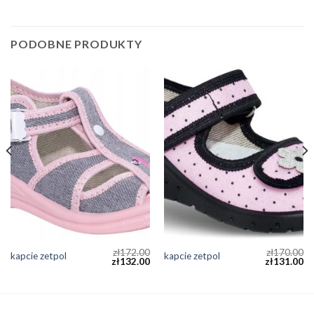
PODOBNE PRODUKTY
zł
172.00
zł
170.00
kapcie zetpol
kapcie zetpol
zł
132.00
zł
131.00