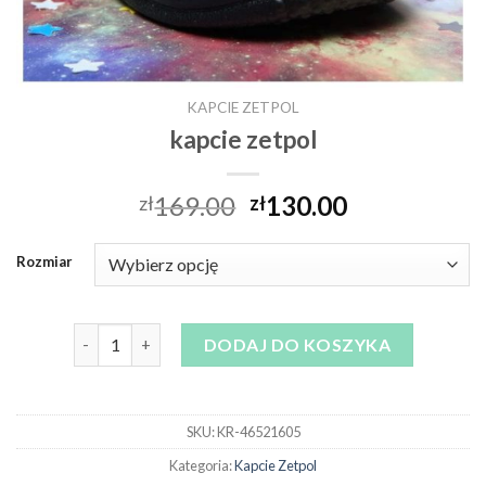
KAPCIE ZETPOL
kapcie zetpol
169.00
130.00
zł
zł
Rozmiar
ilość kapcie zetpol
DODAJ DO KOSZYKA
SKU:
KR-46521605
Kategoria:
Kapcie Zetpol