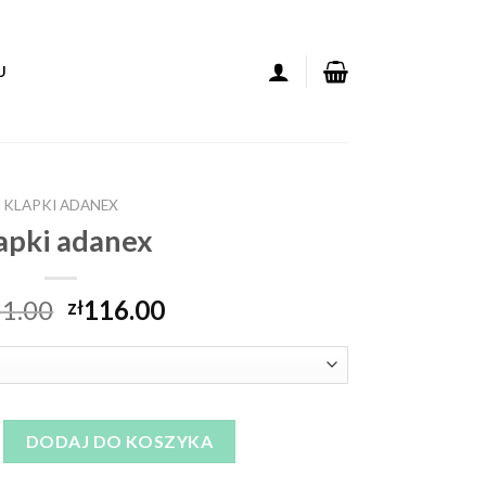
U
KLAPKI ADANEX
apki adanex
1.00
116.00
zł
anex
DODAJ DO KOSZYKA