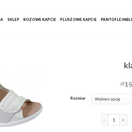
NA
SKLEP
ROZOWE KAPCIE
PLUSZOWE KAPCIE
PANTOFLE INBL
kl
15
zł
Rozmiar
ilość klapki ad