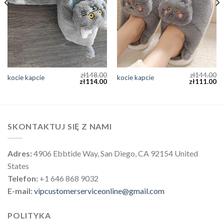
zł
148.00
zł
144.00
kocie kapcie
kocie kapcie
zł
114.00
zł
111.00
SKONTAKTUJ SIĘ Z NAMI
Adres:
4906 Ebbtide Way, San Diego, CA 92154 United
States
Telefon:
+1 646 868 9032
E-mail:
vipcustomerserviceonline@gmail.com
POLITYKA