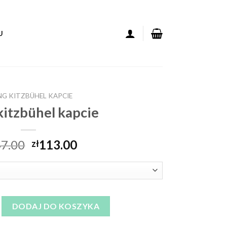
U
NG KITZBÜHEL KAPCIE
 kitzbühel kapcie
7.00
113.00
zł
zbühel kapcie
DODAJ DO KOSZYKA