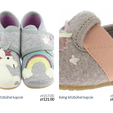
zł
157.00
z
kitzbühel kapcie
living kitzbühel kapcie
zł
121.00
z