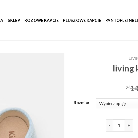
NA
SKLEP
ROZOWE KAPCIE
PLUSZOWE KAPCIE
PANTOFLE INBL
LIVI
living
14
zł
Rozmiar
ilość living kit