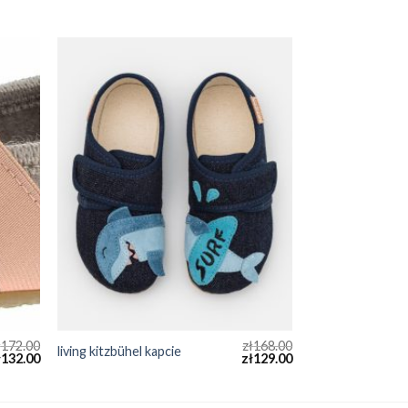
ł
172.00
zł
168.00
living kitzbühel kapcie
ł
132.00
zł
129.00