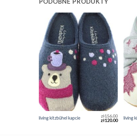
PODOBNE PRODUKTY
zł
165.00
zł
156.00
living kitzbühel kapcie
living 
zł
127.00
zł
120.00