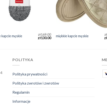
zł
169.00
z
e kapcie męskie
miękkie kapcie męskie
zł
130.00
z
POLITYKA
ME
54
Polityka prywatności
Polityka zwrotów i zwrotów
Regulamin
Informacje