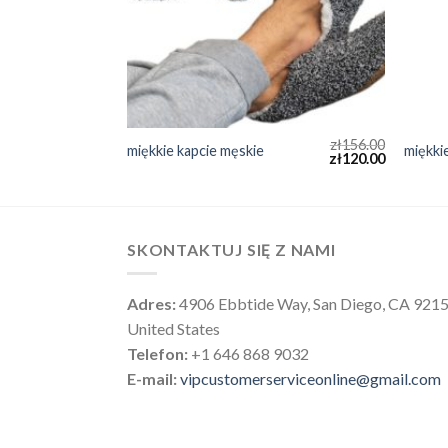
zł
165.00
zł
156.00
miękkie kapcie męskie
miękki
zł
127.00
zł
120.00
SKONTAKTUJ SIĘ Z NAMI
Adres:
4906 Ebbtide Way, San Diego, CA 921
United States
Telefon:
+1 646 868 9032
E-mail:
vipcustomerserviceonline@gmail.com