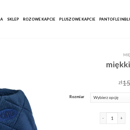
NA
SKLEP
ROZOWE KAPCIE
PLUSZOWE KAPCIE
PANTOFLE INBL
MIĘ
miękki
15
zł
Rozmiar
ilość miękkie k