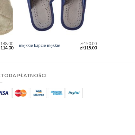
ł
148.00
zł
150.00
miękkie kapcie męskie
ł
114.00
zł
115.00
TODA PŁATNOŚCI