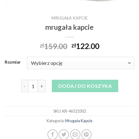
MRUGAŁA KAPCIE
mrugała kapcie
159.00
122.00
zł
zł
Rozmiar
ilość mrugała kapcie
DODAJ DO KOSZYKA
SKU:
KR-46521002
Kategoria:
Mrugała Kapcie