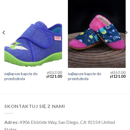
zł
157.00
zł
157.00
najlepsze kapcie do
najlepsze kapcie do
zł
121.00
zł
121.00
przedszkola
przedszkola
SKONTAKTUJ SIĘ Z NAMI
Adres:
4906 Ebbtide Way, San Diego, CA 92154 United
States