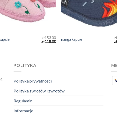
zł
153.00
z
kapcie
nanga kapcie
zł
118.00
z
POLITYKA
ME
54
Polityka prywatności
Polityka zwrotów i zwrotów
Regulamin
Informacje