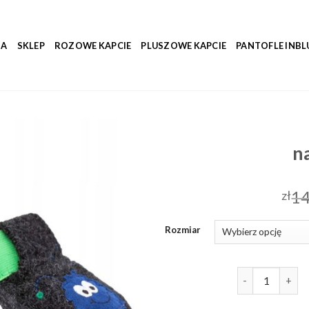
NA
SKLEP
ROZOWE KAPCIE
PLUSZOWE KAPCIE
PANTOFLE INBL
n
14
zł
Rozmiar
ilość nanga kap