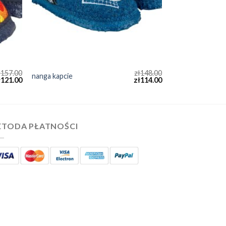
ł
157.00
zł
148.00
nanga kapcie
ł
121.00
zł
114.00
TODA PŁATNOŚCI