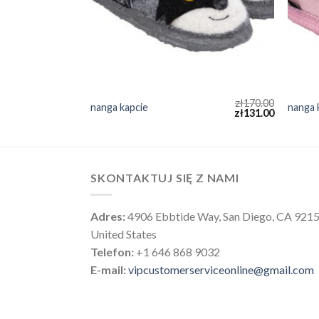
zł
159.00
zł
170.00
nanga kapcie
nanga 
zł
122.00
zł
131.00
SKONTAKTUJ SIĘ Z NAMI
Adres:
4906 Ebbtide Way, San Diego, CA 921
United States
Telefon:
+1 646 868 9032
E-mail:
vipcustomerserviceonline@gmail.com