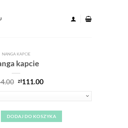
U
NANGA KAPCIE
anga kapcie
4.00
111.00
zł
cie
DODAJ DO KOSZYKA