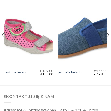
zł
169.00
zł
166.00
pantofle befado
pantofle befado
zł
130.00
zł
128.00
SKONTAKTUJ SIĘ Z NAMI
Adres:
4906 Ebbtide Way, San Diego, CA 92154 United