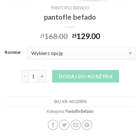
PANTOFLE BEFADO
pantofle befado
168.00
129.00
zł
zł
Rozmiar
ilość pantofle befado
DODAJ DO KOSZYKA
SKU:
KR-46520896
Kategoria:
Pantofle Befado