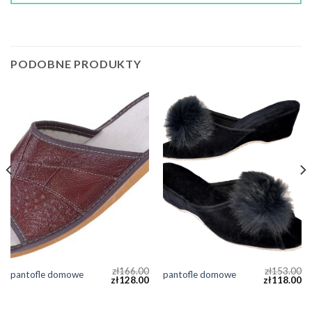
PODOBNE PRODUKTY
zł
166.00
zł
153.00
pantofle domowe
pantofle domowe
zł
128.00
zł
118.00