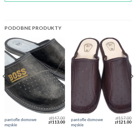
PODOBNE PRODUKTY
zł
147.00
zł
157.00
pantofle domowe
pantofle domowe
zł
113.00
zł
121.00
męskie
męskie