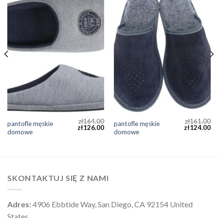
zł
164.00
zł
161.00
pantofle męskie
pantofle męskie
zł
126.00
zł
124.00
domowe
domowe
SKONTAKTUJ SIĘ Z NAMI
Adres:
4906 Ebbtide Way, San Diego, CA 92154 United
States