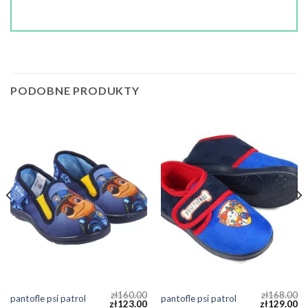
PODOBNE PRODUKTY
zł
160.00
zł
168.00
pantofle psi patrol
pantofle psi patrol
zł
123.00
zł
129.00