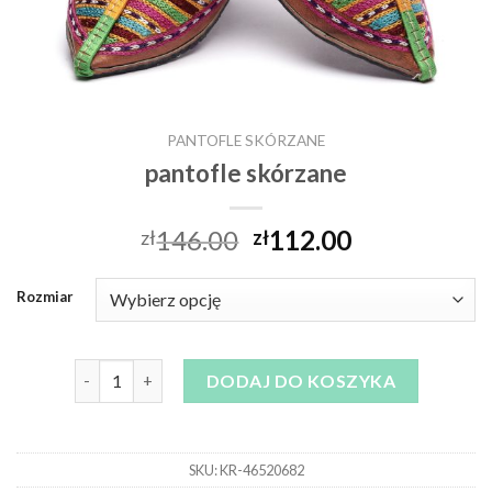
PANTOFLE SKÓRZANE
pantofle skórzane
146.00
112.00
zł
zł
Rozmiar
ilość pantofle skórzane
DODAJ DO KOSZYKA
SKU:
KR-46520682