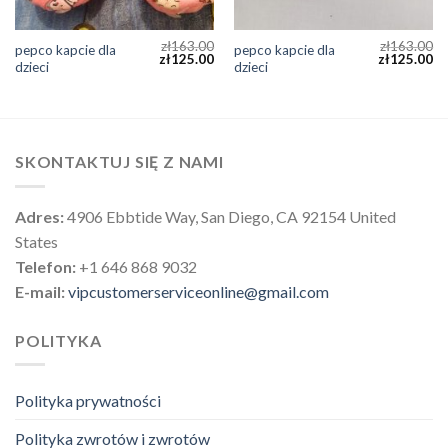
zł
163.00
zł
163.00
pepco kapcie dla
pepco kapcie dla
zł
125.00
zł
125.00
dzieci
dzieci
SKONTAKTUJ SIĘ Z NAMI
Adres:
4906 Ebbtide Way, San Diego, CA 92154 United
States
Telefon:
+1 646 868 9032
E-mail:
vipcustomerserviceonline@gmail.com
POLITYKA
Polityka prywatności
Polityka zwrotów i zwrotów