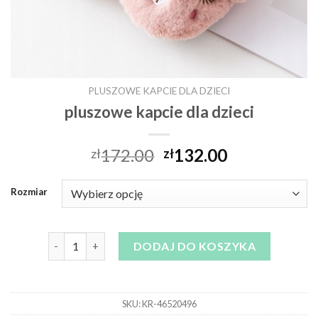
PLUSZOWE KAPCIE DLA DZIECI
pluszowe kapcie dla dzieci
172.00
132.00
zł
zł
Rozmiar
ilość pluszowe kapcie dla dzieci
DODAJ DO KOSZYKA
SKU:
KR-46520496