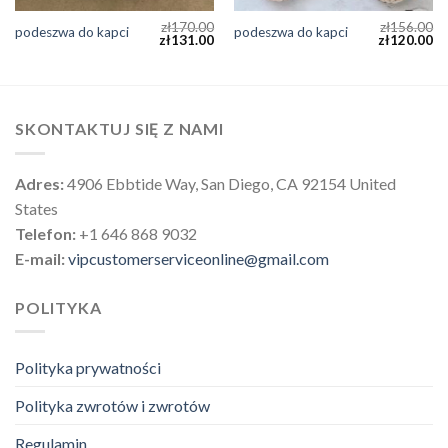
zł
170.00
zł
156.00
podeszwa do kapci
podeszwa do kapci
zł
131.00
zł
120.00
SKONTAKTUJ SIĘ Z NAMI
Adres:
4906 Ebbtide Way, San Diego, CA 92154 United
States
Telefon:
+1 646 868 9032
E-mail:
vipcustomerserviceonline@gmail.com
POLITYKA
Polityka prywatności
Polityka zwrotów i zwrotów
Regulamin