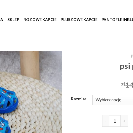
NA
SKLEP
ROZOWE KAPCIE
PLUSZOWE KAPCIE
PANTOFLE INBL
P
psi
14
zł
Rozmiar
ilość psi patrol