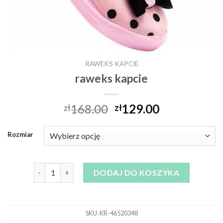
RAWEKS KAPCIE
raweks kapcie
168.00
129.00
zł
zł
Rozmiar
ilość raweks kapcie
DODAJ DO KOSZYKA
SKU:
KR-46520348