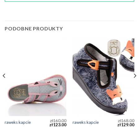
PODOBNE PRODUKTY
zł
160.00
zł
168.00
raweks kapcie
raweks kapcie
zł
123.00
zł
129.00