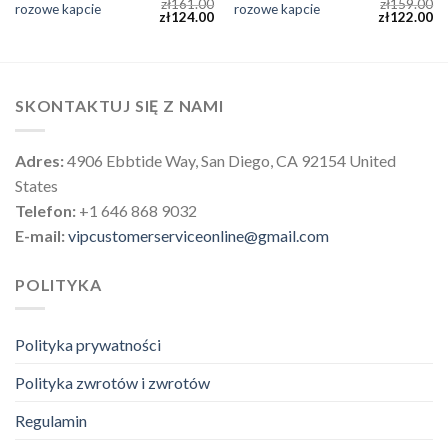
zł
161.00
zł
159.00
rozowe kapcie
rozowe kapcie
zł
124.00
zł
122.00
SKONTAKTUJ SIĘ Z NAMI
Adres:
4906 Ebbtide Way, San Diego, CA 92154 United
States
Telefon:
+1 646 868 9032
E-mail:
vipcustomerserviceonline@gmail.com
POLITYKA
Polityka prywatności
Polityka zwrotów i zwrotów
Regulamin