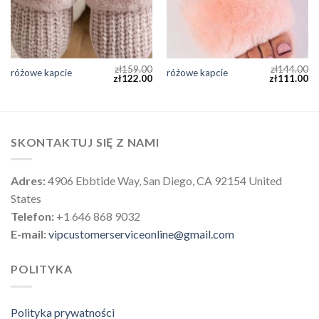
zł
159.00
zł
144.00
różowe kapcie
różowe kapcie
zł
122.00
zł
111.00
SKONTAKTUJ SIĘ Z NAMI
Adres:
4906 Ebbtide Way, San Diego, CA 92154 United
States
Telefon:
+1 646 868 9032
E-mail:
vipcustomerserviceonline@gmail.com
POLITYKA
Polityka prywatności