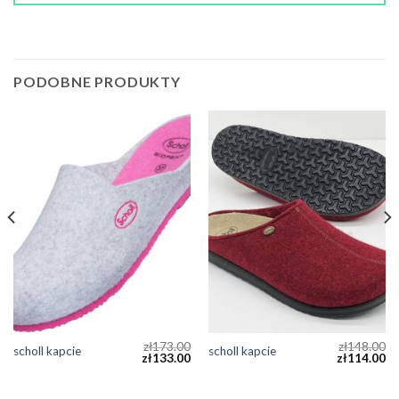
PODOBNE PRODUKTY
zł
173.00
zł
148.00
scholl kapcie
scholl kapcie
zł
133.00
zł
114.00