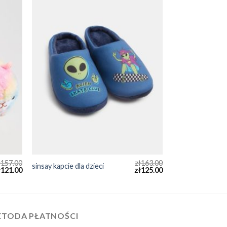
ł
157.00
zł
163.00
sinsay kapcie dla dzieci
ł
121.00
zł
125.00
TODA PŁATNOŚCI