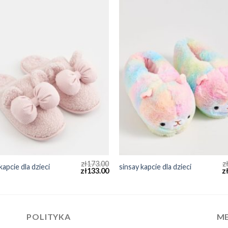
zł
173.00
z
kapcie dla dzieci
sinsay kapcie dla dzieci
zł
133.00
z
POLITYKA
ME