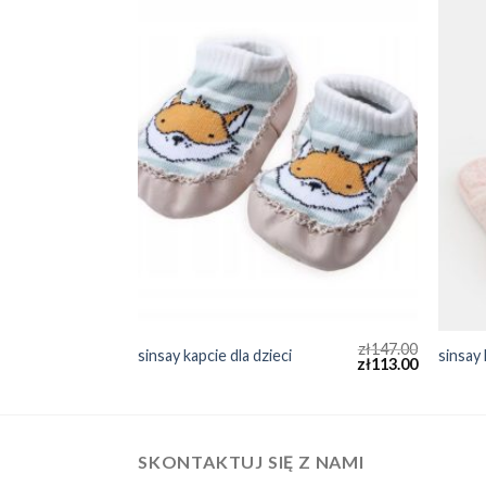
zł
173.00
zł
147.00
sinsay kapcie dla dzieci
sinsay 
zł
133.00
zł
113.00
SKONTAKTUJ SIĘ Z NAMI