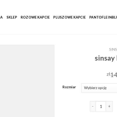
NA
SKLEP
ROZOWE KAPCIE
PLUSZOWE KAPCIE
PANTOFLE INBL
SINS
sinsay 
14
zł
Rozmiar
ilość sinsay kap