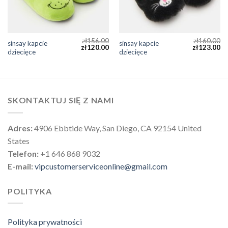
zł
156.00
zł
160.00
sinsay kapcie
sinsay kapcie
zł
120.00
zł
123.00
dziecięce
dziecięce
SKONTAKTUJ SIĘ Z NAMI
Adres:
4906 Ebbtide Way, San Diego, CA 92154 United
States
Telefon:
+1 646 868 9032
E-mail:
vipcustomerserviceonline@gmail.com
POLITYKA
Polityka prywatności