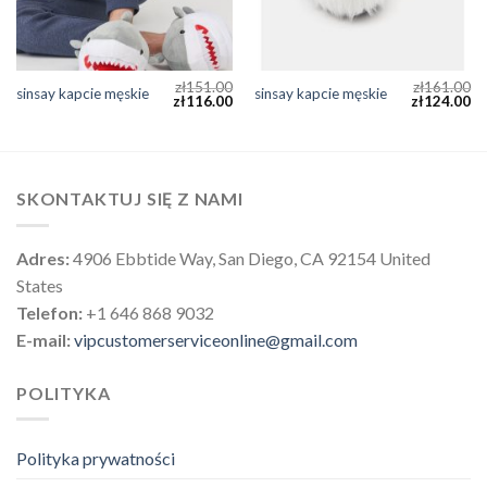
zł
151.00
zł
161.00
sinsay kapcie męskie
sinsay kapcie męskie
zł
116.00
zł
124.00
SKONTAKTUJ SIĘ Z NAMI
Adres:
4906 Ebbtide Way, San Diego, CA 92154 United
States
Telefon:
+1 646 868 9032
E-mail:
vipcustomerserviceonline@gmail.com
POLITYKA
Polityka prywatności