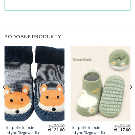
PODOBNE PRODUKTY
zł
170.00
zł
152.00
skarpetki kapcie
skarpetki kapcie
zł
131.00
zł
117.00
antypoślizgowe dla
antypoślizgowe dla