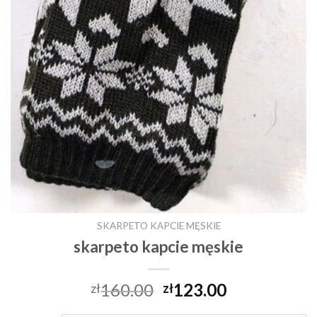
SKARPETO KAPCIE MĘSKIE
skarpeto kapcie męskie
160.00
123.00
zł
zł