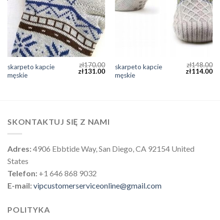
zł
170.00
zł
148.00
skarpeto kapcie
skarpeto kapcie
zł
131.00
zł
114.00
męskie
męskie
SKONTAKTUJ SIĘ Z NAMI
Adres:
4906 Ebbtide Way, San Diego, CA 92154 United
States
Telefon:
+1 646 868 9032
E-mail:
vipcustomerserviceonline@gmail.com
POLITYKA