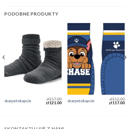
PODOBNE PRODUKTY
zł
157.00
zł
152.00
skarpetokapcie
skarpetokapcie
zł
121.00
zł
117.00
SKONTAKTUJ SIĘ Z NAMI