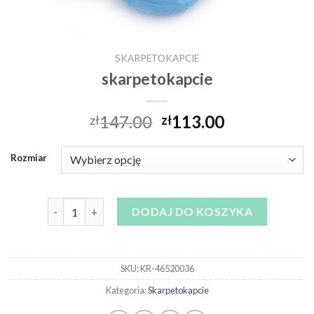
SKARPETOKAPCIE
skarpetokapcie
147.00
113.00
zł
zł
Rozmiar
ilość skarpetokapcie
DODAJ DO KOSZYKA
SKU:
KR-46520036
Kategoria:
Skarpetokapcie