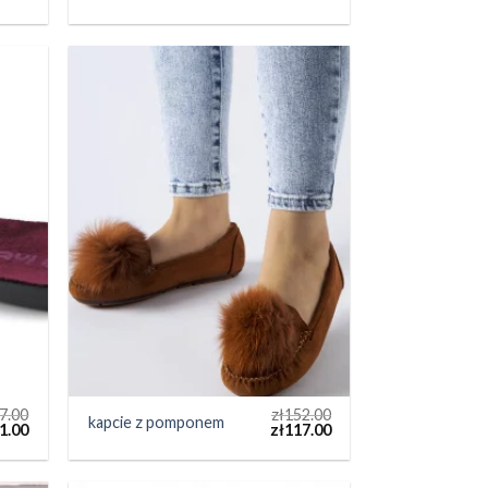
7.00
zł
152.00
kapcie z pomponem
1.00
zł
117.00