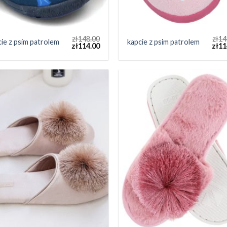
zł
148.00
zł
14
ie z psim patrolem
kapcie z psim patrolem
zł
114.00
zł
11