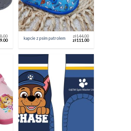
8.00
zł
144.00
kapcie z psim patrolem
9.00
zł
111.00