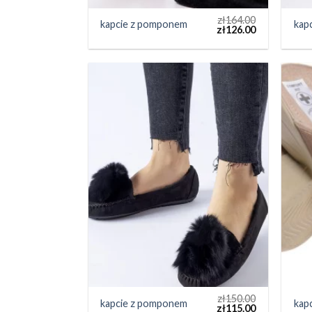
zł
164.00
kapcie z pomponem
kap
zł
126.00
zł
150.00
kapcie z pomponem
kap
zł
115.00