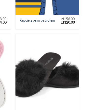
8.00
zł
156.00
kapcie z psim patrolem
4.00
zł
120.00