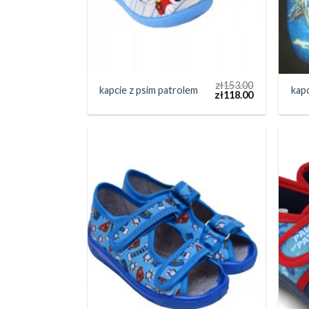
zł
153.00
kapcie z psim patrolem
kapc
zł
118.00