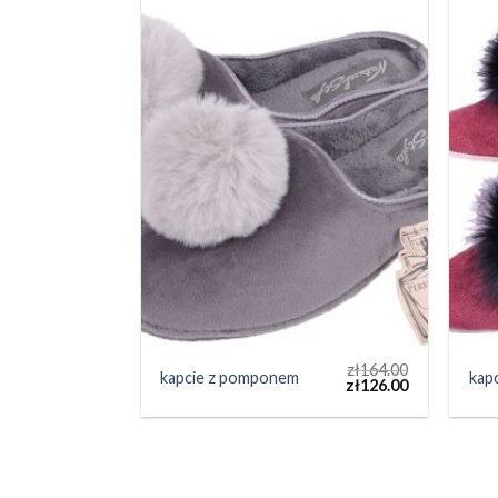
zł
164.00
kapcie z pomponem
kap
zł
126.00