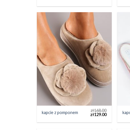
zł
168.00
kapcie z pomponem
kap
zł
129.00