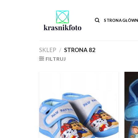
Skip
to
content
STRONA GŁÓW
SKLEP
/
STRONA 82
FILTRUJ