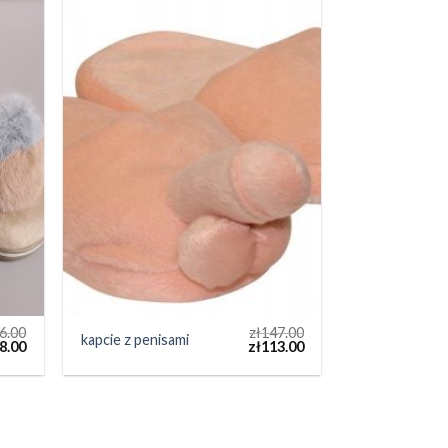
6.00
zł
147.00
kapcie z penisami
8.00
zł
113.00