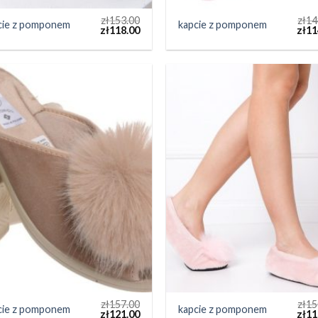
zł
153.00
zł
14
cie z pomponem
kapcie z pomponem
zł
118.00
zł
11
zł
157.00
zł
15
cie z pomponem
kapcie z pomponem
zł
121.00
zł
11