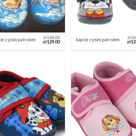
zł
168.00
zł
16
ie z psim patrolem
kapcie z psim patrolem
zł
129.00
zł
12