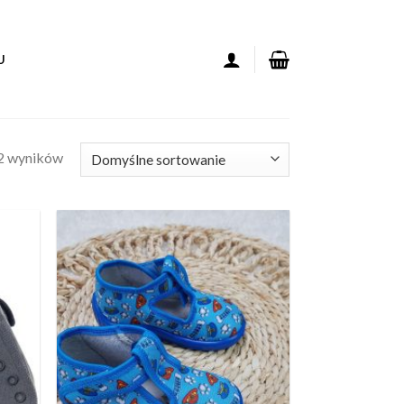
U
2 wyników