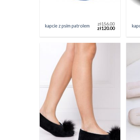
zł
156.00
kapcie z psim patrolem
kapc
zł
120.00