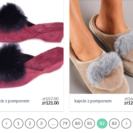
zł
157.00
zł
16
cie z pomponem
kapcie z pomponem
zł
121.00
zł
12
1
2
3
…
79
80
81
82
83