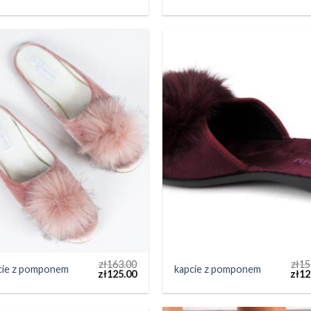
zł
163.00
zł
15
cie z pomponem
kapcie z pomponem
zł
125.00
zł
12