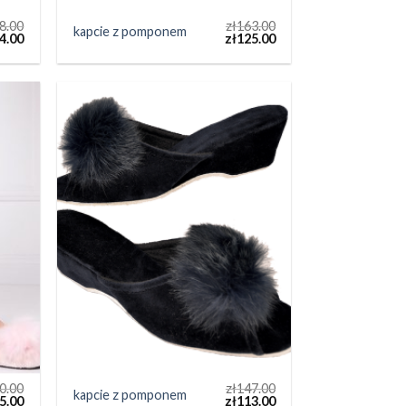
8.00
zł
163.00
kapcie z pomponem
4.00
zł
125.00
0.00
zł
147.00
kapcie z pomponem
5.00
zł
113.00