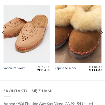
zł
147.00
zł
148.00
kapcie ze skóry
kapcie ze skóry
zł
113.00
zł
114.00
SKONTAKTUJ SIĘ Z NAMI
Adres:
4906 Ebbtide Way, San Diego, CA 92154 United