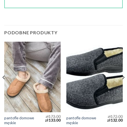
PODOBNE PRODUKTY
zł
173.00
zł
172.00
pantofle domowe
pantofle domowe
zł
133.00
zł
132.00
męskie
męskie