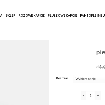
NA
SKLEP
ROZOWE KAPCIE
PLUSZOWE KAPCIE
PANTOFLE INBL
pie
16
zł
Rozmiar
ilość pier one k