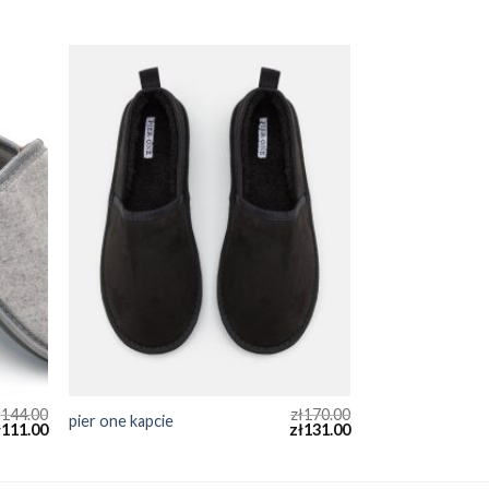
ł
144.00
zł
170.00
pier one kapcie
ł
111.00
zł
131.00