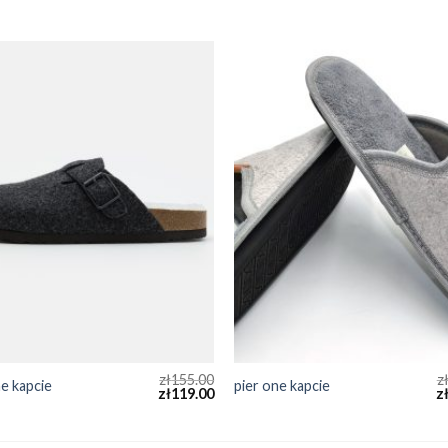
zł
155.00
z
ne kapcie
pier one kapcie
zł
119.00
z