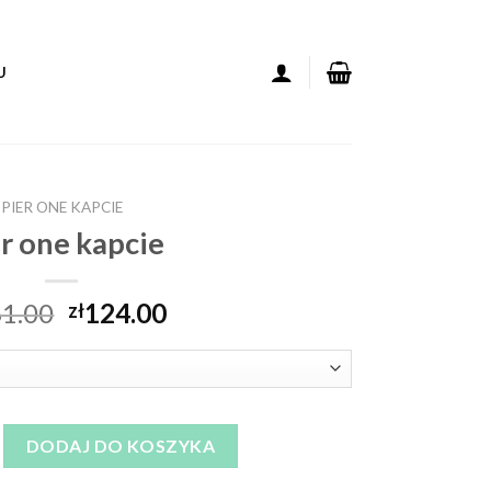
U
PIER ONE KAPCIE
r one kapcie
1.00
124.00
zł
apcie
DODAJ DO KOSZYKA