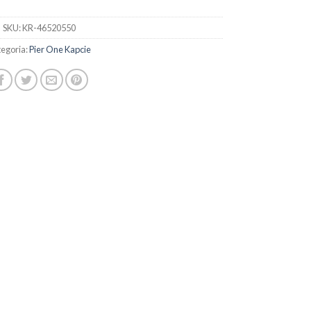
SKU:
KR-46520550
egoria:
Pier One Kapcie