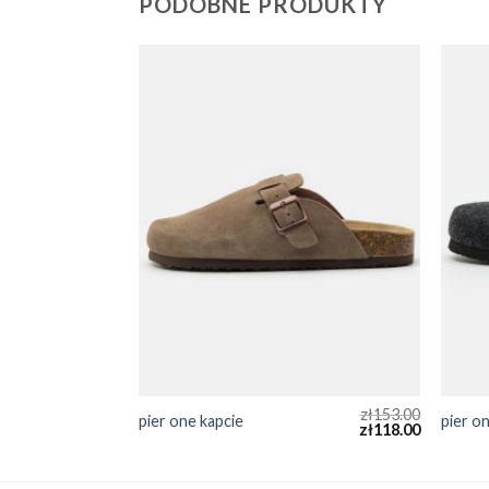
PODOBNE PRODUKTY
zł
144.00
zł
153.00
pier one kapcie
pier o
zł
111.00
zł
118.00