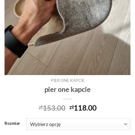
PIER ONE KAPCIE
pier one kapcie
153.00
118.00
zł
zł
Rozmiar