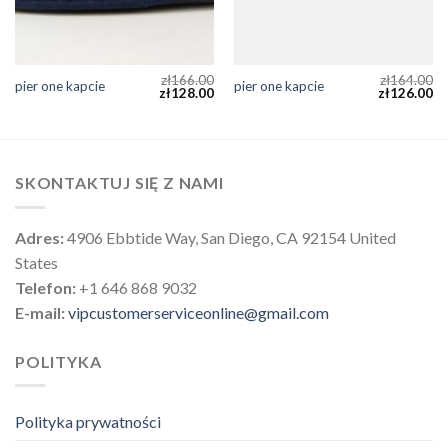
zł
166.00
zł
164.00
pier one kapcie
pier one kapcie
zł
128.00
zł
126.00
SKONTAKTUJ SIĘ Z NAMI
Adres:
4906 Ebbtide Way, San Diego, CA 92154 United
States
Telefon:
+1 646 868 9032
E-mail:
vipcustomerserviceonline@gmail.com
POLITYKA
Polityka prywatności