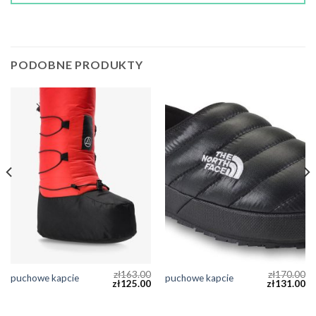
PODOBNE PRODUKTY
zł
163.00
zł
170.00
puchowe kapcie
puchowe kapcie
zł
125.00
zł
131.00